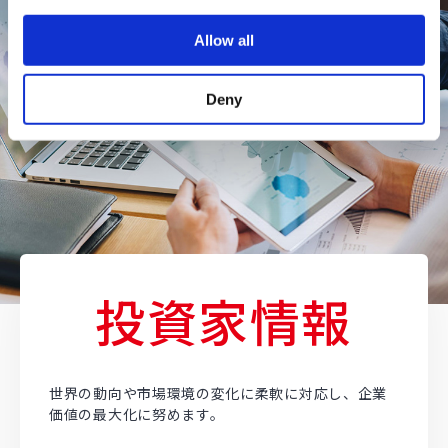
i
o
Allow all
n
Deny
投資家情報
世界の動向や市場環境の変化に柔軟に対応し、企業
価値の最大化に努めます。