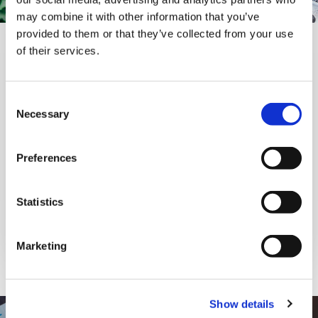
サステナビリ
may combine it with other information that you’ve
provided to them or that they’ve collected from your use
of their services.
ティ
C
Necessary
o
n
環境や時代の変化による取り組むべき課題に挑み、
s
持続的に力強い成長を目指します。
Preferences
e
n
t
Statistics
サステナビリティ
S
e
Marketing
l
e
c
Show details
t