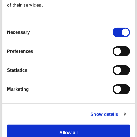
of their services.
社会保険完備、昇給有、賞与有、交通費規定
待遇
支給、車通勤可
C
Necessary
o
採用決定から約2週間後より、最初に到達する
n
契約期間
5月末日まで
s
（契約更新の可能性あり）
Preferences
e
n
試用期間
2カ月
t
Statistics
S
勤務地
掛川総合研究センター
e
Marketing
l
e
応募方法
c
Show details
t
まずはお気軽にお問い合わせください。
i
応募の際は、半年以内の証明写真を添付した履歴書を下記ま
o
でメール、郵送、もしくはご持参ください。
Allow all
※履歴書の返却は致しませんので、ご了承ください。（当社
n