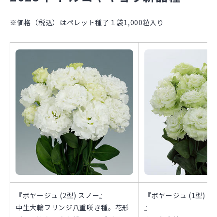
※価格（税込）はペレット種子１袋1,000粒入り
『ボヤージュ (2型) スノー』
『ボヤージュ (1型) グリー
中生大輪フリンジ八重咲き種。花形
』