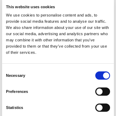
『ボヤージュ (2型) ライトシャンパ
『ボヤージュ (2型) 
This website uses cookies
ン』
中生大輪フリンジ八重
We use cookies to personalise content and ads, to
中生大輪フリンジ八重咲き種。草
的なアプリコットの花
provide social media features and to analyse our traffic.
丈、枝数をとりやすく生理障害が発
と巻きが強い。比較的
We also share information about your use of our site with
生しにくいため安心して栽培ができ
低温期の出荷にも適する
our social media, advertising and analytics partners who
る。寒冷地の秋出荷、温暖地の年内
円。
may combine it with other information that you’ve
および春先出荷に向く。5,500円。
provided to them or that they’ve collected from your use
of their services.
C
Necessary
o
n
s
Preferences
e
n
t
Statistics
S