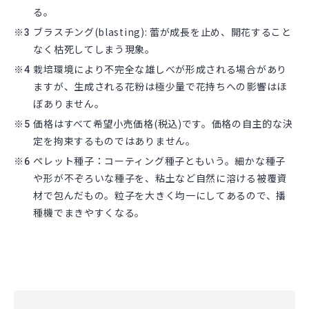
る。
※
ブラスチング(blasting): 蕾が成長を止め、開花すること
なく枯死してしまう現象。
※
栽培環境により不完全な雄しべが形成される場合があり
ますが、生成される花粉は極少量で花持ちへの影響はほ
ぼありません。
※
価格はすべて希望小売価格(税込)です。価格の自主的な決
定を拘束するものではありません。
※
ペレット種子：コーティング種子ともいう。細かな種子
や形が不ぞろいな種子を、粘土など自然に溶ける被覆資
材で包んだもの。粒子を大きく均一にしてあるので、播
種機でまきやすくなる。