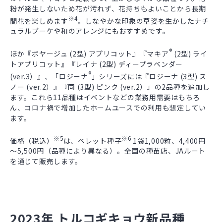
粉が発生しないため花が汚れず、花持ちもよいことから長期
※4
間花を楽しめます
。しなやかな印象の草姿を生かしたナチ
ュラルブーケや和のアレンジにもおすすめです。
®
ほか『ボヤージュ (2型) アプリコット』『マキア
(2型) ライ
トアプリコット』『レイナ (2型) ディープラベンダー
®
(ver.3）』、「ロジーナ
」シリーズには『ロジーナ (3型) ス
ノー (ver.2）』『同 (3型) ピンク (ver.2）』の2品種を追加し
ます。これら11品種はイベントなどの業務用需要はもちろ
ん、コロナ禍で増加したホームユースでの利用も想定してい
ます。
※5
※6
価格（税込）
は、ペレット種子
1袋1,000粒、4,400円
～5,500円（品種により異なる）。全国の種苗店、JAルート
を通じて販売します。
2023年 トルコギキョウ新品種