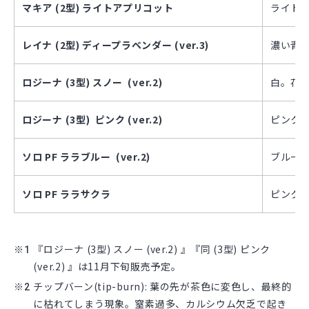
マキア (2型) ライトアプリコット
ライトア
レイナ (2型) ディープラベンダー (ver.3)
濃い青系
ロジーナ (3型) スノー (ver.2)
白。花径
ロジーナ (3型) ピンク (ver.2)
ピンク。
ソロ PF ララブルー (ver.2)
ブルー。
ソロ PF ララサクラ
ピンク。
※
『ロジーナ (3型) スノー (ver.2) 』『同 (3型) ピンク
(ver.2) 』は11月下旬販売予定。
※
チップバーン(tip-burn): 葉の先が茶色に変色し、最終的
に枯れてしまう現象。窒素過多、カルシウム欠乏で起き