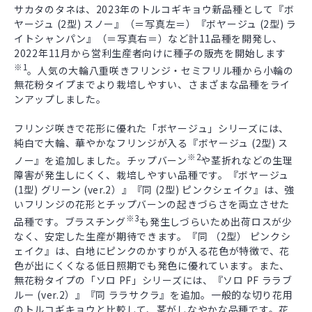
サカタのタネは、2023年のトルコギキョウ新品種として『ボ
ヤージュ (2型) スノー』（＝写真左＝）『ボヤージュ (2型) ラ
イトシャンパン』（＝写真右＝）など計11品種を開発し、
2022年11月から営利生産者向けに種子の販売を開始します
※1
。人気の大輪八重咲きフリンジ・セミフリル種から小輪の
無花粉タイプまでより栽培しやすい、さまざまな品種をライ
ンアップしました。
フリンジ咲きで花形に優れた「ボヤージュ」シリーズには、
純白で大輪、華やかなフリンジが入る『ボヤージュ (2型) ス
※2
ノー』を追加しました。チップバーン
や茎折れなどの生理
障害が発生しにくく、栽培しやすい品種です。『ボヤージュ
(1型) グリーン (ver.2）』『同 (2型) ピンクシェイク』は、強
いフリンジの花形とチップバーンの起きづらさを両立させた
※3
品種です。ブラスチング
も発生しづらいため出荷ロスが少
なく、安定した生産が期待できます。『同 （2型） ピンクシ
ェイク』は、白地にピンクのかすりが入る花色が特徴で、花
色が出にくくなる低日照期でも発色に優れています。また、
無花粉タイプの「ソロ PF」シリーズには、『ソロ PF ララブ
ルー (ver.2）』『同 ララサクラ』を追加。一般的な切り花用
のトルコギキョウと比較して、茎がしなやかな品種です。花