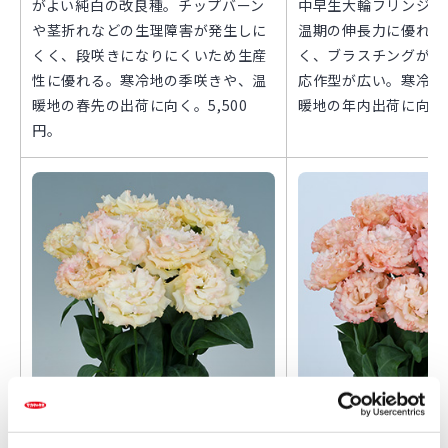
がよい純白の改良種。チップバーン
中早生大輪フリンジ八
や茎折れなどの生理障害が発生しに
温期の伸長力に優れ、
くく、段咲きになりにくいため生産
く、ブラスチングが起
性に優れる。寒冷地の季咲きや、温
応作型が広い。寒冷地
暖地の春先の出荷に向く。5,500
暖地の年内出荷に向く。
円。