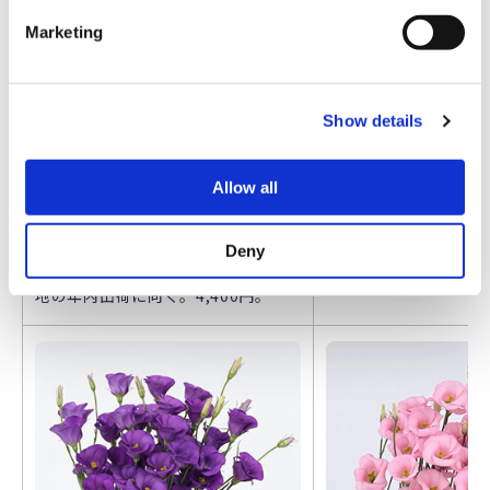
e
Marketing
l
e
c
『レイナ (2型) ディープラベンダ ー
『ロジーナ (3型) スノー
Show details
t
(ver.3) 』
晩生中輪八重咲き種。
i
中生大輪セミフリル八重咲き種。従
力に優れ、純白で花弁
o
来の同系色品種と比べ枝が硬く、花
く、きれいな花形。高
Allow all
n
弁の質が向上、高温期の定植でもチ
開花でも枚数をとりや
ップバーンの発生が少なく、生育が
の季咲きから秋出荷、
Deny
スムーズ。寒冷地の高温期や、温暖
ら年内出荷に向く。4,
地の年内出荷に向く。4,400円。