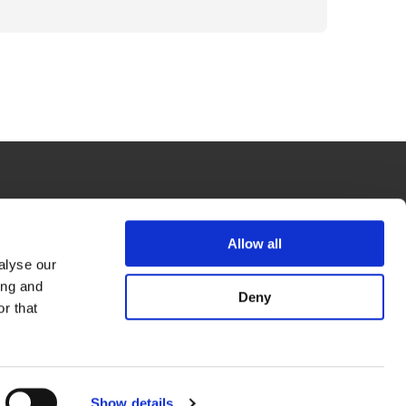
Allow all
採用情報
タネのはなし
alyse our
ing and
Deny
条件／推奨環境
クッキーについて
r that
© SAKATA SEED CORPORATION 1999-2026
Show details