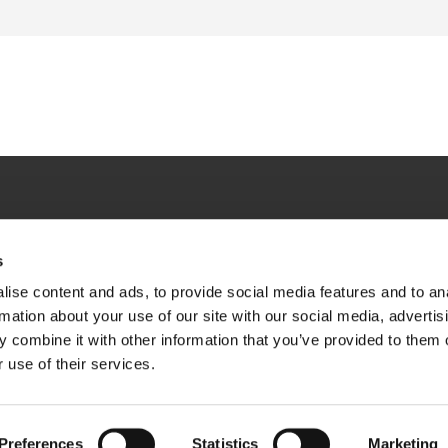
s
企業情報
サステナビリティ
投資家情報
ise content and ads, to provide social media features and to an
rmation about your use of our site with our social media, advertis
プライバシーポリシー
ソーシャルメディアポリシー
ご利用
 combine it with other information that you’ve provided to them o
 use of their services.
Preferences
Statistics
Marketing