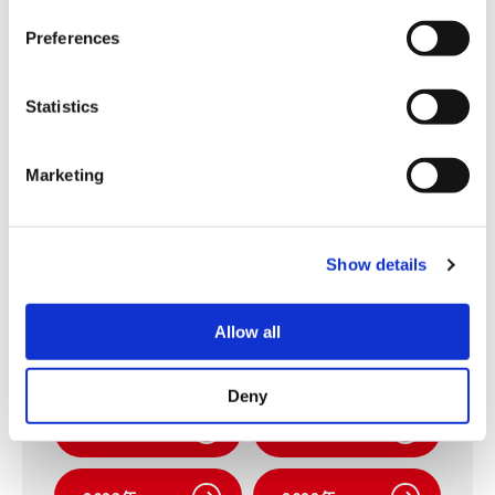
サカタグループは、長年にわたり培ってきた知識と最先端の
s
Preferences
技術を活用し、食味、病気への耐性、気候への適応性などに
e
対して、高い水準を満たす野菜の品種開発を行っています。
n
革新的な野菜品種とサービスを通じて、世界中の人々の生活
t
Statistics
と文化の向上に貢献していきます。
S
e
Marketing
l
e
c
Show details
t
i
ニュース
o
Allow all
n
最新情報
2026年
Deny
2025年
2024年