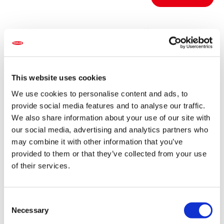
株式会社サカタのタネ（本社：神奈川県横浜市、代表取締役
社長：坂田宏）の子会社サカタ・トルコ（Sakata Tarım
Ürünleri ve Tohumculuk Sanayi ve Ticaret Limited
Şirketi、本社：トルコ共和国イズミル県）は、2025年5月15
日、同国アンタルヤ県アンタルヤ市ケペズ地区ガジレルに、
This website uses cookies
新しい研究拠点アンタルヤ研究農場を開設しました。開所式
We use cookies to personalise content and ads, to
には、坂田宏、サカタ・ベジタブルズ・ヨーロッパ（Sakata
Vegetables Europe）のCEOバジル・ド・バリー、現地政府
provide social media features and to analyse our traffic.
関係者などが出席しました。
We also share information about your use of our site with
our social media, advertising and analytics partners who
この新しい研究拠点は、敷地面積約2.5ヘクタールで育苗施
may combine it with other information that you’ve
設、栽培用温室、交配用温室、養液栽培用温室、実験室、露
provided to them or that they’ve collected from your use
地圃場、事務所を備えています。この投資により、当社はト
of their services.
ルコにおけるキュウリの研究開発を強化するとともに、現在
のトマトとペッパーの開発もさらに拡大します。また、トル
コだけでなくヨーロッパ、中東、中央アジアなどの市場も対
象とし、各地の生産者や育苗業者のニーズに応える新品種を
C
開発します。
Necessary
o
n