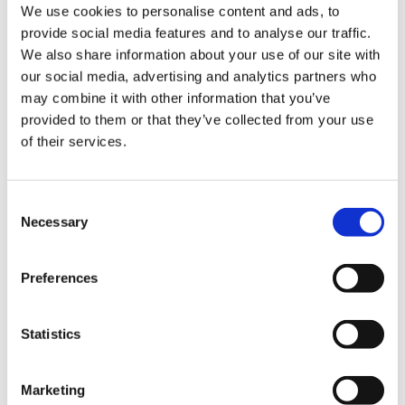
We use cookies to personalise content and ads, to
部長級 発令日：2026年1月1日付
provide social media features and to analyse our traffic.
We also share information about your use of our site with
our social media, advertising and analytics partners who
氏名
新職
may combine it with other information that you’ve
provided to them or that they’ve collected from your use
藤田 元
—
法
of their services.
餅田 義久
法務部長
法
C
Necessary
o
n
s
Preferences
e
n
ニュース
t
Statistics
S
e
最新情報
2026年
Marketing
l