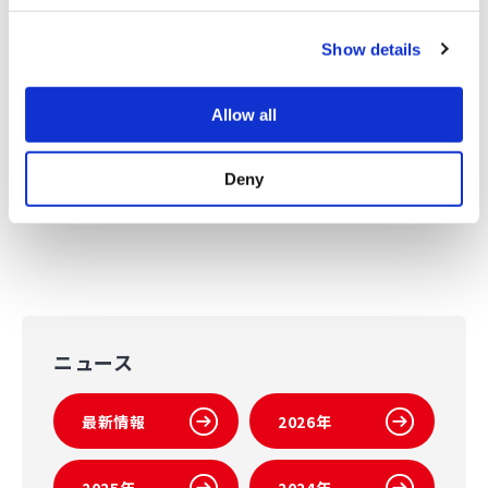
れらの地域では2050年に向けて人口増加が予測されており
c
（※）、当社ではトロピカル地域市場に向けた取り組みに注
力してきました。亜熱帯かつ日本国内に開設した「
石垣研究
Show details
t
農場
」は、当社におけるトロピカル地域向け品種開発の最重
i
要拠点と位置づけており、今後トロピカル地域向け品種開発
o
Allow all
も加速させます。
n
※
United Nations Department of Economic and Social
Deny
Affairs World Population Prospects 2024
ニュース
最新情報
2026年
2025年
2024年