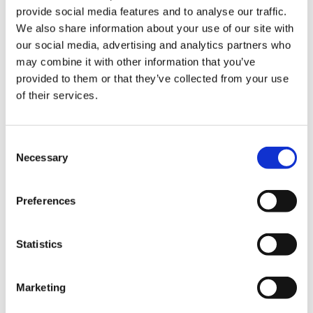
provide social media features and to analyse our traffic.
株式会社サカタのタネ（本社：神奈川県横浜市、代表取締役
We also share information about your use of our site with
社長：加々美勉）は2026年6月21日、沖縄県石垣市に「
石垣
our social media, advertising and analytics partners who
研究農場
」を開設しました。亜熱帯海洋性気候に属する石垣
may combine it with other information that you’ve
島で花や野菜の研究開発を行うことで、耐暑性・耐候性品種
provided to them or that they’ve collected from your use
の開発を加速させます。
of their services.
当社は高温や豪雨など昨今の厳しい気候を、農業における世
界的な課題と認識しており、耐暑性・耐候性品種の開発に力
を入れています。これまで国内のほか、トロピカル（熱帯）
C
地域に属するインドやタイの研究農場でこれらの品種開発を
Necessary
o
行ってきました。「
石垣研究農場
」を新たに開設すること
n
で、他の国内拠点と比べ、厳しい環境条件下で品種特性を見
s
極めることや品種改良の世代促進を図ることができます。
Preferences
e
なお、「
石垣研究農場
」で研究する主な品目は、野菜ではト
n
マト、カボチャ、オクラなど、花ではヒマワリなどです。
t
Statistics
S
「
石垣研究農場
」では、トロピカル地域に向けた品種開発も
e
行います。トロピカル地域とは北回帰線と南回帰線の間の地
Marketing
l
域です。高温や豪雨など、厳しい気候・環境である一方、こ
e