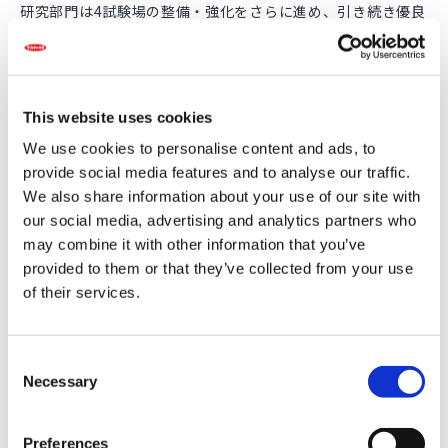
研究部門は4試験場の整備・強化をさらに進め、引き続き優良
なF
の育成に力を入れた。特に話題になったのはメロン「ア
1
ンデス」。大衆的なネットメロンとして多くの顧客に喜ばれ
た。日本のメロンの常識を変えてきた当社は、平成初頭段階
で国内メロン種子市場の約7割を独占し、"メロンならサカ
タ"という評価を不動のものにした。
This website uses cookies
We use cookies to personalise content and ads, to
provide social media features and to analyse our traffic.
We also share information about your use of our site with
our social media, advertising and analytics partners who
may combine it with other information that you’ve
provided to them or that they’ve collected from your use
of their services.
C
Necessary
o
n
メロン「アンデス」
s
Preferences