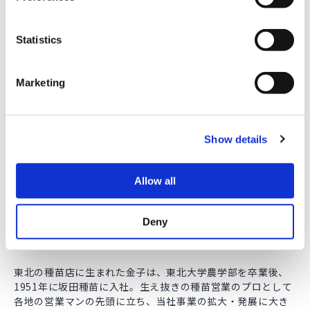
e
n
海外事業の拠点として、アメリカに現
t
Statistics
地法人を設立
S
e
Marketing
l
1977年、サンフランシスコに「サカタ・シード・アメリカ」
e
（SAI）を設立した。当社の種子は短期間にアメリカ市場に受
c
け入れられ、ブロッコリー、キャベツ、メロン、パンジーな
どの市場でシェアを拡大。その結果、F
ブロッコリーは販売
Show details
t
1
量も増加、市場占有率は50％超となった。日本向けホウレン
i
ソウの採種も軌道に乗り、生産・販売量も増え、日本市場の
o
Allow all
占有率は50％を超えた。
n
1979年7月、当社では経営陣の入れ替えが行われた。武雄会
Deny
長が相談役に退いて正之社長が代表取締役会長となり、金子
善一郎専務が代表取締役社長に就任。
東北の種苗店に生まれた金子は、東北大学農学部を卒業後、
1951年に坂田種苗に入社。生え抜きの種苗営業のプロとして
各地の営業マンの先頭に立ち、当社事業の拡大・発展に大き