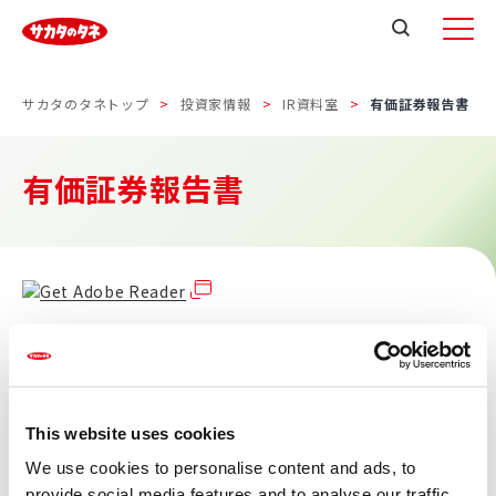
サカタのタネトップ
投資家情報
IR資料室
有価証券報告書
有価証券報告書
PDF形式のファイルをご覧になるためにはAdobe Readerが
必要です。
Adobe Readerをお持ちでない場合は、こちらのアイコンか
らダウンロードして下さい。
This website uses cookies
We use cookies to personalise content and ads, to
掲載されているEDINET開示文書類についてはEDINET閲覧サ
provide social media features and to analyse our traffic.