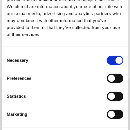
イトを出典元としており、一部加工したものを掲載しており
ます。
We also share information about your use of our site with
our social media, advertising and analytics partners who
may combine it with other information that you’ve
本ページ上には、将来の業績に関する記述が含まれていま
す。こうした記述は、将来の業績を保証するものではなく、
provided to them or that they’ve collected from your use
リスクや不確実性を内包するものです。将来の業績は、経営
of their services.
環境の変化などにより、実際の結果と異なる可能性があるこ
とにご留意ください。
C
Necessary
o
n
s
Preferences
e
n
IR資料室
t
Statistics
S
決算短信
e
Marketing
l
有価証券報告書
e