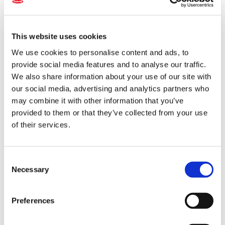
パンチ力はワールドクラス。世界中の料理を引き立てていま
す（「からし」と「マスタード」は使われるカラシナの種類
や作り方が異なります）。
This website uses cookies
We use cookies to personalise content and ads, to
おすすめの食べ方
provide social media features and to analyse our traffic.
We also share information about your use of our site with
マスタード（レシピは近日公開）
our social media, advertising and analytics partners who
may combine it with other information that you’ve
provided to them or that they’ve collected from your use
食
of their services.
食べられるタネ（パンダマメ）
C
Necessary
o
食
n
食べられるタネ（レンズマメ）
s
Preferences
e
n