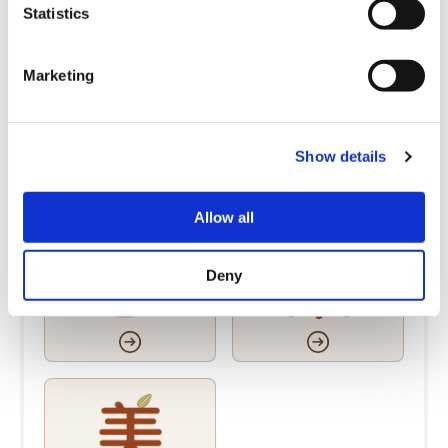
t
Statistics
テーマから探す
S
e
Marketing
l
e
c
Show details
t
i
o
Allow all
n
Deny